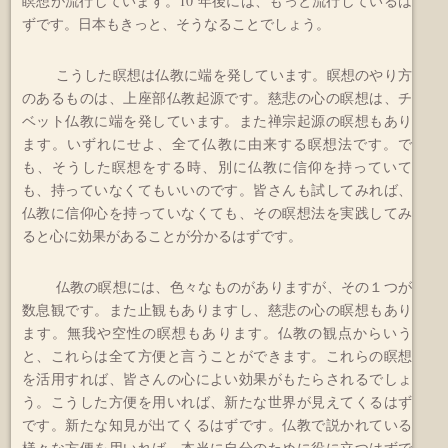
瞑想が流行しています。10 年後には、もっと流行しているは
ずです。日本もきっと、そうなることでしょう。
こうした瞑想は仏教に端を発しています。瞑想のやり方
のあるものは、上座部仏教起源です。慈悲の心の瞑想は、チ
ベット仏教に端を発しています。また禅宗起源の瞑想もあり
ます。いずれにせよ、全て仏教に由来する瞑想法です。で
も、そうした瞑想をする時、別に仏教に信仰を持っていて
も、持っていなくてもいいのです。皆さんも試してみれば、
仏教に信仰心を持っていなくても、その瞑想法を実践してみ
ると心に効果があることが分かるはずです。
仏教の瞑想には、色々なものがありますが、その１つが
数息観です。また止観もありますし、慈悲の心の瞑想もあり
ます。無我や空性の瞑想もあります。仏教の観点からいう
と、これらは全て方便と言うことができます。これらの瞑想
を活用すれば、皆さんの心によい効果がもたらされるでしょ
う。こうした方便を用いれば、新たな世界が見えてくるはず
です。新たな知見が出てくるはずです。仏教で説かれている
様々な方便を用いれば、本当に自分のために役に立つはずで