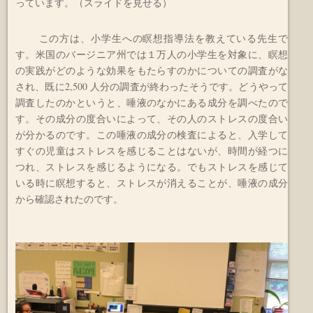
っています。（スライドを見せる）
この方は、小学生への瞑想指導法を教えている先生で
す。米国のバージニア州では１万人の小学生を対象に、瞑想
の実践がどのような効果をもたらすのかについての調査がな
され、既に2,500 人分の調査が終わったそうです。どうやって
調査したのかというと、唾液のなかにある成分を調べたので
す。その成分の度合いによって、その人のストレスの度合い
が分かるのです。この唾液の成分の検査によると、入学して
すぐの児童はストレスを感じることはないが、時間が経つに
つれ、ストレスを感じるようになる。でもストレスを感じて
いる時に瞑想すると、ストレスが消えることが、唾液の成分
から確認されたのです。