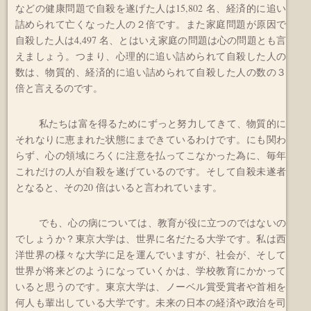
などの健康問題で自殺を遂げた人は15,802 名、経済的に追い
詰められて亡くなった人の２倍です。また家庭問題が原因で
自殺した人は4,497 名、とはいえ家庭の問題は心の問題とも言
えましょう。つまり、心理的に追い詰められて自殺した人の
数は、物質的、経済的に追い詰められて自殺した人の数の３
倍と言えるのです。
私たちは富を得るためにずっと努力してきて、物質的に
それなりに恵まれた状態にまできているわけです。にも関わ
らず、心の領域にろくに注意を払ってこなかった為に、毎年
これだけの人が自殺を遂げているのです。そして自殺未遂者
となると、その20 倍はいると言われています。
でも、心の病については、教育が役に立つのではないの
でしょうか？東京大学は、世界に名だたる大学です。私は西
洋世界の様々な大学に足を運んでいますが、社会が、そして
世界が将来どのようになっていくかは、学校教育にかかって
いると思うのです。東京大学は、ノーベル賞受賞者や首相を
何人も輩出している大学です。未来の日本の経済や政治を司