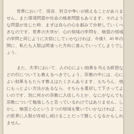
世界において、現在、対立や争いが絶えることがありま
せん。また環境問題や社会の格差問題もあります。そのよう
な問題が生じた時、まずは自らの心を顧みて分析していくべ
きなのです。世界の大学が、心の領域の学問を、物質の領域
の学問と同じように大切にしていかなければ、今後3、40 年の
間に、私たち人類は間違った方向に進んでいってしまうでし
ょう。
また、大学において、人の心によい効果を与える瞑想な
どの行についても教えるべきでしょう。宗教の中には、心に
よい効果をもたらす教えはたくさんあります。もちろん、他
にもっとよい方法があるなら、そちらを選択して下さってよ
いのです。別に何かの宗教に入信しろとか、なにがなんでも
宗教について勉強しろと言っているわけではありません。し
かし、物質と心という２つの領域を繋いでいかなければ、こ
の世界に人類が存続し続けることだって難しくなるかもしれ
ません。