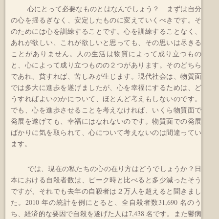
心にとって必要なものとはなんでしょう？ まずは自分
の心を揺るぎなく、安定したものに変えていくべきです。そ
のためには心を訓練することです。心を訓練することなく、
あれが欲しい、これが欲しいと思っても、その思いは尽きる
ことがありません。人の生活は物質によって成り立つもの
と、心によって成り立つものの２つがあります。そのどちら
であれ、貧すれば、苦しみが生じます。現代社会は、物質面
では多大に進歩を遂げましたが、心を幸福にするためは、ど
うすればよいのかについて、ほとんど考えもしないのです。
でも、心を進歩させることを考えなければ、いくら物質面で
発展を遂げても、幸福にはなれないのです。物質面での発展
ばかりに気を取られて、心について考えないのは間違ってい
ます。
では、現在の私たちの心の在り方はどうでしょうか？日
本における自殺者数は、ピーク時と比べると多少減ったそう
ですが、それでも去年の自殺者は２万人を超えると聞きまし
た。2010 年の統計を例にとると、全自殺者数31,690 名のう
ち、経済的な要因で自殺を遂げた人は7,438 名です。また鬱病