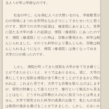
る人々が学ぶ学校なのです。
社会の中に、心を病む人々が大勢いるのも、学校教育が
心の領域にまつわる学問をなおざりにしてきたせいだと思う
のです。西洋での大学の起源は、修道院にありました。世界
に冠たる大学の多くの起源は、僧院（修道院）にあったので
す。僧院（修道院）だった時は、宗教が重視され、科学は軽
んじられました。そのうち科学がより重んじられ、宗教は軽
んじられるようになり、僧院（修道院）は無くなってゆき、
大学だけが残ったのです。
しかし、僧院が司ってきた役割を大学が全て引き継ぐこ
とができたかというと、そうではありません。逆に、大学の
果たしてきた役割を僧院が全て果たすことができるかと問わ
れれば、これまた否です。大学でも宗教を取り上げはします
が、研究の対象として扱うだけで、修行という観点から見る
ことはなく、どうすれば宗教が人の心に役立つかとは考えま
せん。大学で研究された科学の成果のお陰で、私たちの生活
は格段の進歩を遂げることができました。しかし、心をいか