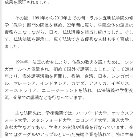
成果を認証されました。
その後、1991年から2013年までの間、ラルン五明仏学院の修
学（教学）部門の院長を務め、22年間に渡り、学院全体の運営の
責務をこなしながら、日々、仏法講義を担当し続けました。そし
て、仏法法脈を継承し、広く弘法できる優秀な人材も多く育成し
ました。
1994年、法王の命令により、仏教の教えを説くために、シン
ガポールへと派遣され、初めて国外で講演しました。そして2014
年より、海外講演活動を再開し、香港、台湾、日本、シンガポー
ル、マレーシア、インドネシア、カナダ、アメリカ、イギリス、
オーストラリア、ニュージーランドを訪れ、仏法講義や学術交
流、企業での講演などを行なっています。
主な訪問先は、学術機関では、ハーバード大学、オックスフ
ォード大学、スタンフォード大学、コロンビア大学、東京大学、
京都大学などであり、学者との交流や講義を行なっています。企
業ではグーグルやアップルといった先端企業を訪れて、特に生命