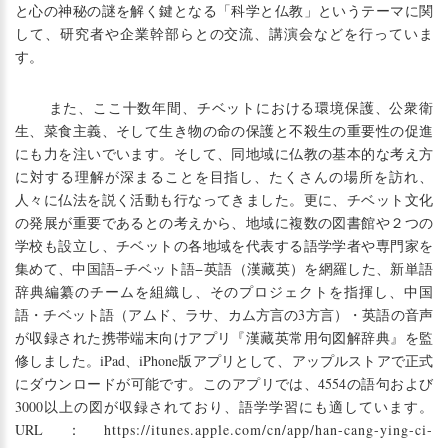
と心の神秘の謎を解く鍵となる「科学と仏教」というテーマに関
して、研究者や企業幹部らとの交流、講演会などを行っていま
す。
また、ここ十数年間、チベットにおける環境保護、公衆衛
生、菜食主義、そして生き物の命の保護と不殺生の重要性の促進
にも力を注いでいます。そして、同地域に仏教の基本的な考え方
に対する理解が深まることを目指し、たくさんの場所を訪れ、
人々に仏法を説く活動も行なってきました。更に、チベット文化
の発展が重要であるとの考えから、地域に複数の図書館や２つの
学校も設立し、チベットの各地域を代表する語学学者や専門家を
集めて、中国語−チベット語−英語（漢藏英）を網羅した、新単語
辞典編纂のチームを組織し、そのプロジェクトを指揮し、中国
語・チベット語（アムド、ラサ、カム方言の3方言）・英語の音声
が収録された携帯端末向けアプリ『漢藏英常用句図解辞典』を監
修しました。iPad、iPhone版アプリとして、アップルストアで正式
にダウンロードが可能です。このアプリでは、4554の語句および
3000以上の図が収録されており、語学学習にも適しています。
URL：
https://itunes.apple.com/cn/app/han-cang-ying-ci-