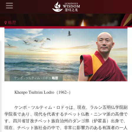
略歴
Khenpo Tsultrim Lodro（1962–）
ケンポ・ツルティム・ロドゥは、現在、ラルン五明仏学院副
学院長であり、現代を代表するチベット仏教・ニンマ派の高僧で
す。四川省甘孜チベット族自治州のダンゴ県（炉霍县）出身で、
現在、チベット族社会の中で、非常に影響力のある有識者の一人