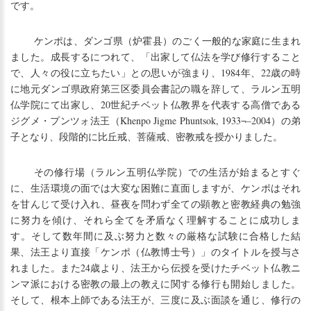
です。
ケンポは、ダンゴ県（炉霍县）のごく一般的な家庭に生まれ
ました。成長するにつれて、「出家して仏法を学び修行すること
で、人々の役に立ちたい」との思いが強まり、1984年、22歳の時
に地元ダンゴ県政府第三区委員会書記の職を辞して、ラルン五明
仏学院にて出家し、20世紀チベット仏教界を代表する高僧である
ジグメ・プンツォ法王（Khenpo Jigme Phuntsok, 1933¬–2004）の弟
子となり、段階的に比丘戒、菩薩戒、密教戒を授かりました。
その修行場（ラルン五明仏学院）での生活が始まるとすぐ
に、生活環境の面では大変な困難に直面しますが、ケンポはそれ
を甘んじて受け入れ、昼夜を問わず全ての顕教と密教経典の勉強
に努力を傾け、それら全てを矛盾なく理解することに成功しま
す。そして数年間に及ぶ努力と数々の厳格な試験に合格した結
果、法王より直接「ケンポ（仏教博士号）」のタイトルを授与さ
れました。また24歳より、法王から伝授を受けたチベット仏教ニ
ンマ派における密教の最上の教えに関する修行も開始しました。
そして、根本上師である法王が、三度に及ぶ面談を通じ、修行の