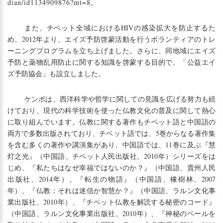
dian/id1134909876?mt=8
。
また、チベット全域におけるHIVの感染拡大を防止するた
め、2012年より、エイズ予防啓蒙活動を行うボランティアのトレ
ーニングプログラムを立ち上げました。さらに、同地域にエイズ
予防と薬物乱用防止に関する知識を啓蒙する目的で、「公益エイ
ズ予防協会」も設立しました。
ケンポは、西洋科学や哲学に関しての見識を広げる努力も続
けており、現代の科学技術を使った仏教文化の普及に関して熱心
に取り組んでいます。仏教に関する著作もチベット語と中国語の
両方で多数出版されており、チベット語では、5巻からなる著作集
を含む多くの著作や講演集があり、中国語では、11巻に及ぶ『慧
灯之光』（中国語、チベット人民出版社、2010年）シリーズをは
じめ、『私たちはなぜ幸福ではないのか？』（中国語、貴州人民
出版社、2014年）、『転生の物語』（中国語、橡樹林、2007
年）、『仏教：それは迷信か智慧か？』（中国語、ラルン文化事
業出版社、2010年）、『チベット仏教を解読する秘密のコード』
（中国語、ラルン文化事業出版社、2010年）、『神秘のベールを