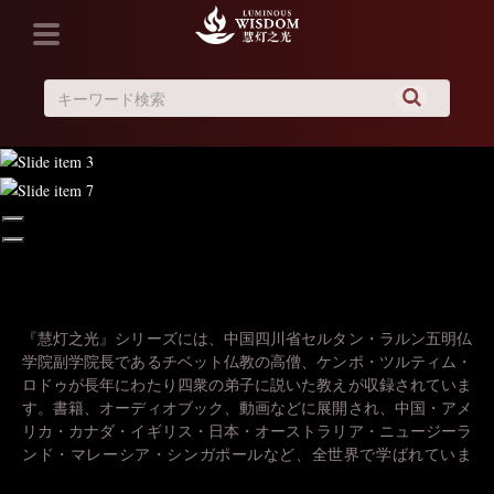
『慧灯之光』シリーズには、中国四川省セルタン・ラルン五明仏
ケンポ・ツルティム・ロドゥは、現在、ラルン五明仏学院副学院
学院副学院長であるチベット仏教の高僧、ケンポ・ツルティム・
長であり、現代を代表するチベット仏教・ニンマ派の高僧です。
ロドゥが長年にわたり四衆の弟子に説いた教えが収録されていま
四川省甘孜チベット族自治州のダンゴ県（炉霍县）出身で、現
す。書籍、オーディオブック、動画などに展開され、中国・アメ
在、チベット族社会の中で、非常に影響力のある有識者の一人で
リカ・カナダ・イギリス・日本・オーストラリア・ニュージーラ
す。
ンド・マレーシア・シンガポールなど、全世界で学ばれていま
ケンポは、ダンゴ県（炉霍县）のごく一般的な家庭に生まれまし
す……
た……