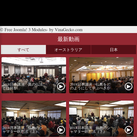
© Free
Joomla! 3 Modules
- by
VinaGecko.com
最新動画
すべて
オーストラリア
日本
2018日本講演 真の仏法
2018日本講演 仏教をど
とは何か
のようにして学ぶべきか
2018日本講演 仏教のシ
2018日本講演 仏教のシ
ャマター瞑想法（上）
ャマター瞑想法（下）