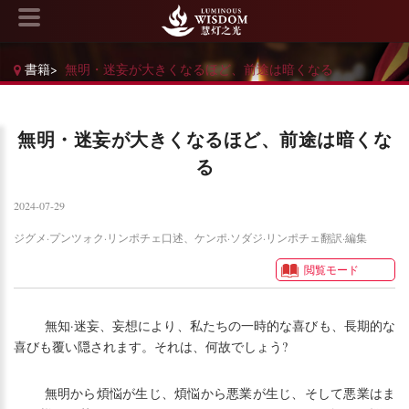
書籍
>
無明・迷妄が大きくなるほど、前途は暗くなる
無明・迷妄が大きくなるほど、前途は暗くな
る
2024-07-29
ジグメ·プンツォク·リンポチェ口述、ケンポ·ソダジ·リンポチェ翻訳·編集
閲覧モード
無知·迷妄、妄想により、私たちの一時的な喜びも、長期的な
喜びも覆い隠されます。それは、何故でしょう?
無明から煩悩が生じ、煩悩から悪業が生じ、そして悪業はま