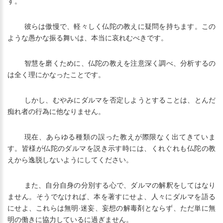
す。
彼らは傲慢で、軽々しく仏陀の教えに疑問を持ちます。この
ような愚かな振る舞いは、本当に哀れむべきです。
智慧を磨くために、仏陀の教えを注意深く調べ、分析するの
は全く理にかなったことです。
しかし、むやみにダルマを否定しようとすることは、とんだ
痴れ者の行為に他なりません。
現在、あらゆる種類の誤った教えが際限なく出てきていま
す。皆様が仏陀のダルマを説き示す時には、くれぐれも仏陀の教
えから逸脱しないようにしてください。
また、自分自身の分別する心で、ダルマの解釈をしてはなり
ません。そうでなければ、本を著すにせよ、人々にダルマを語る
にせよ、これらは無明·迷妄、妄想の解毒剤とならず、ただ単に無
明の働きに協力しているに過ぎません。