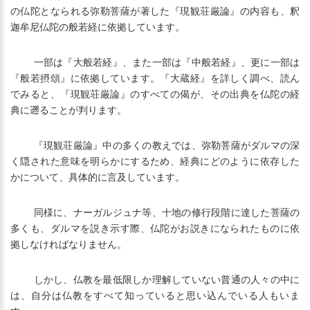
の仏陀となられる弥勒菩薩が著した『現観荘厳論』の内容も、釈
迦牟尼仏陀の般若経に依拠しています。
一部は『大般若経』、また一部は『中般若経』、更に一部は
『般若摂頌』に依拠しています。『大蔵経』を詳しく調べ、読ん
でみると、『現観荘厳論』のすべての偈が、その出典を仏陀の経
典に遡ることが判ります。
『現観荘厳論』中の多くの教えでは、弥勒菩薩がダルマの深
く隠された意味を明らかにするため、経典にどのように依存した
かについて、具体的に言及しています。
同様に、ナーガルジュナ等、十地の修行段階に達した菩薩の
多くも、ダルマを説き示す際、仏陀がお説きになられたものに依
拠しなければなりません。
しかし、仏教を最低限しか理解していない普通の人々の中に
は、自分は仏教をすべて知っていると思い込んでいる人もいま