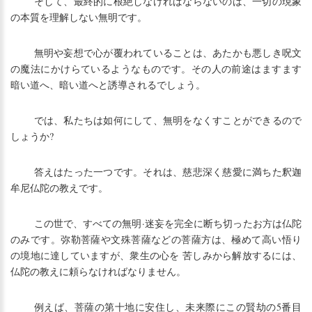
そして、最終的に根絶しなければならないのは、一切の現象
の本質を理解しない無明です。
無明や妄想で心が覆われていることは、あたかも悪しき呪文
の魔法にかけらているようなものです。その人の前途はますます
暗い道へ、暗い道へと誘導されるでしょう。
では、私たちは如何にして、無明をなくすことができるので
しょうか?
答えはたった一つです。それは、慈悲深く慈愛に満ちた釈迦
牟尼仏陀の教えです。
この世で、すべての無明·迷妄を完全に断ち切ったお方は仏陀
のみです。弥勒菩薩や文殊菩薩などの菩薩方は、極めて高い悟り
の境地に達していますが、衆生の心を 苦しみから解放するには、
仏陀の教えに頼らなければなりません。
例えば、菩薩の第十地に安住し、未来際にこの賢劫の5番目